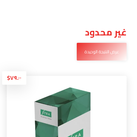
غير محدود
عرض النتيجة الوحيدة
$
٧٩.٠٠