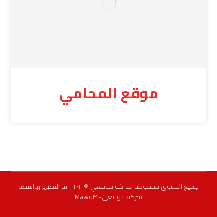
موقع المحامي
جميع الحقوق محفوظة لشركة موقعي ©٢٠٢٠ - تم التطوير بواسطة
شركة موقعي-Mawq٣i